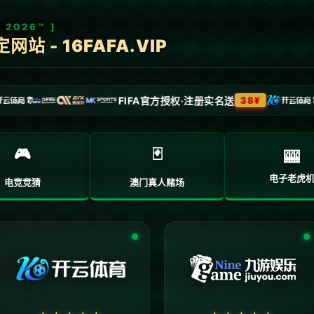
 2026™ ]
站 - 16FAFA.VIP
FIFA官方授权·注册实名送
38¥
🎮
🃏
🎰
电子老虎
电竞竞猜
澳门真人赌场