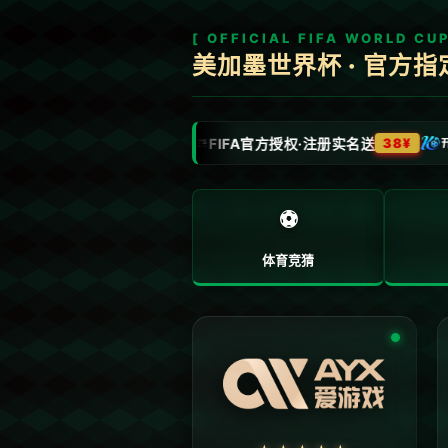
[ OFFICIAL FIFA WORLD CUP
美加墨世界杯 · 官方指定网
FIFA官方授权·注册实名送
38¥
⚽️
体育竞猜