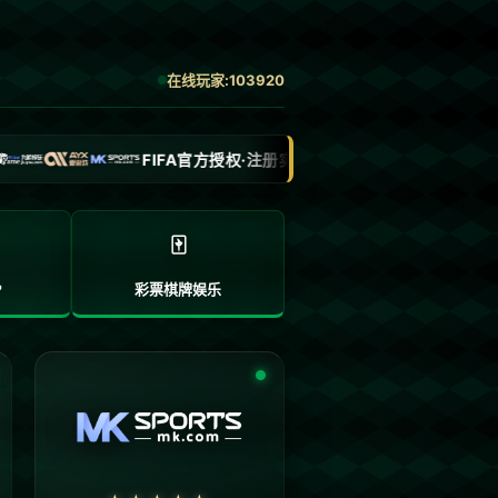
103920
在线玩家:
FIFA官方授权·注册实名送
38¥
🀄️
机
彩票棋牌娱乐