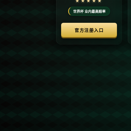
★★★★★
世界杯 业内最高赔率
官方注册入口